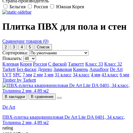
Страна-производитель
Бельгия
Россия
Южная Корея
Плитка ПВХ для пола и стен
Сравнение товаров (0)
2
3
4
5
Список
Сортировка:
Показать:
Клеевая
Корея
Россия
С фаской
Таркетт
Класс 33
Класс 32
Tarkett
Без фаски
Дерево
Замковая
Камень
Aquafloor
De Art
LVT
SPC
7 мм
2 мм
3 мм
31 класс
34 класс
4 мм
43 класс
6 мм
Timber by Tarkett
В закладки
В сравнение
De Art
ПВХ-плитка кварцвиниловая De Art Lite DA 0401, 34 класс,
Толщина 2 мм, 4,89 м2
rating