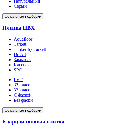
Натуральный
Серый
Остальные подборки
Плитка ПВХ
Aquafloor
Tarkett
Timber by Tarkett
De Art
Замковая
Клеевая
SPC
LVT
33 класс
32 класс
С фаской
Без фаски
Остальные подборки
Кварцвиниловая плитка