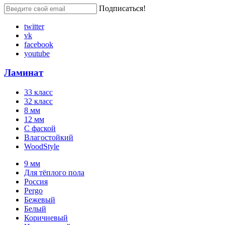
Подписаться!
twitter
vk
facebook
youtube
Ламинат
33 класс
32 класс
8 мм
12 мм
С фаской
Влагостойкий
WoodStyle
9 мм
Для тёплого пола
Россия
Pergo
Бежевый
Белый
Коричневый