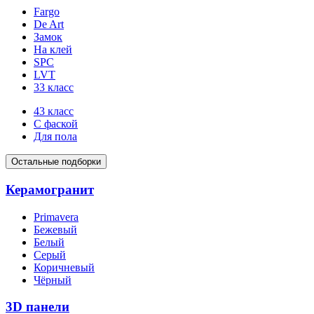
Fargo
De Art
Замок
На клей
SPC
LVT
33 класс
43 класс
С фаской
Для пола
Остальные подборки
Керамогранит
Primavera
Бежевый
Белый
Серый
Коричневый
Чёрный
3D панели