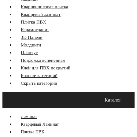
Кварцвиниловая плитка
Кварцевый ламинат
Плитка ПВХ
Керамогранит
3D Панели
Молдинги
Плинтус
Подложка вспененная
Клей для ПВХ покрытий
Больше категорий
Скрыть категории
Главная
Акции
О компании
Оплата и Доставка
Каталог
Программа лояльности
Контакты
Блог
Ламинат
Кварцевый Ламинат
Плитка ПВХ