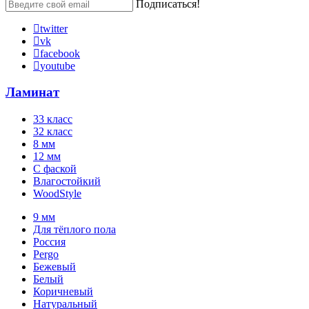
Подписаться!
twitter
vk
facebook
youtube
Ламинат
33 класс
32 класс
8 мм
12 мм
С фаской
Влагостойкий
WoodStyle
9 мм
Для тёплого пола
Россия
Pergo
Бежевый
Белый
Коричневый
Натуральный