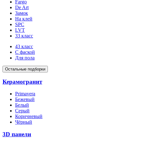
Fargo
De Art
Замок
На клей
SPC
LVT
33 класс
43 класс
С фаской
Для пола
Остальные подборки
Керамогранит
Primavera
Бежевый
Белый
Серый
Коричневый
Чёрный
3D панели