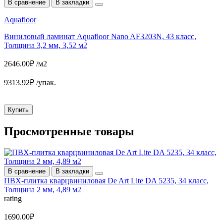
В сравнение
В закладки
Aquafloor
T
Виниловый ламинат Aquafloor Nano AF3203N, 43 класс,
П
Толщина 3,2 мм, 3,52 м2
2
2646.00₽ /м2
1
9313.92₽ /упак.
3
Купить
Просмотренные
товары
В сравнение
В закладки
ПВХ-плитка кварцвиниловая De Art Lite DA 5235, 34 класс,
Толщина 2 мм, 4,89 м2
rating
1690.00₽