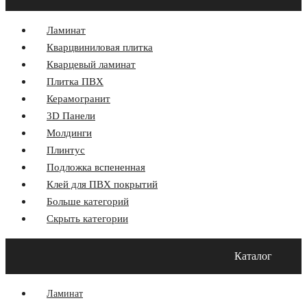
Ламинат
Кварцвиниловая плитка
Кварцевый ламинат
Плитка ПВХ
Керамогранит
3D Панели
Молдинги
Плинтус
Подложка вспененная
Клей для ПВХ покрытий
Больше категорий
Скрыть категории
Главная
Акции
О компании
Оплата и Доставка
Каталог
Программа лояльности
Контакты
Блог
Ламинат