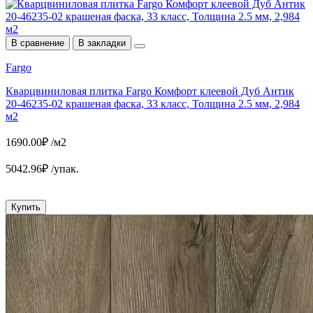
В сравнение
В закладки
Fargo
Кварцвиниловая плитка Fargo Комфорт клеевой Дуб Антик
20-46235-02 крашеная фаска, 33 класс, Толщина 2.5 мм, 2,984
м2
1690.00₽ /м2
5042.96₽ /упак.
Купить