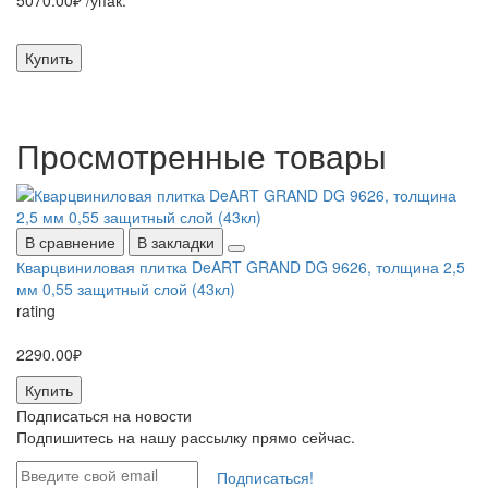
5070.00₽ /упак.
16
50
Купить
Просмотренные
товары
В сравнение
В закладки
Кварцвиниловая плитка DeART GRAND DG 9626, толщина 2,5
мм 0,55 защитный слой (43кл)
rating
2290.00₽
Купить
Подписаться на
новости
Подпишитесь на нашу рассылку прямо сейчас.
Подписаться!