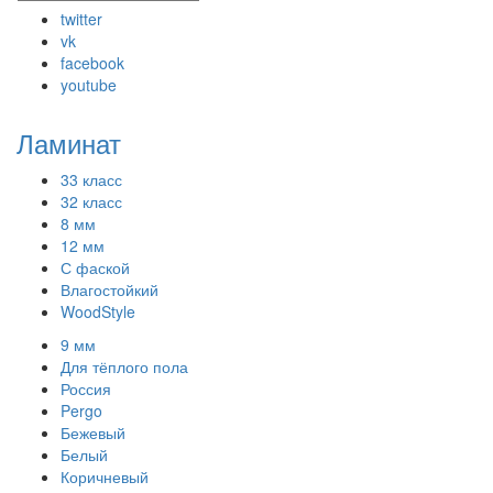
twitter
vk
facebook
youtube
Ламинат
33 класс
32 класс
8 мм
12 мм
С фаской
Влагостойкий
WoodStyle
9 мм
Для тёплого пола
Россия
Pergo
Бежевый
Белый
Коричневый