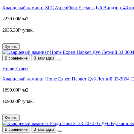
Кварцевый ламинат SPC AspenFloor Elegant Дуб Виндзор, 43 кл
2239.00₽ /м2
2935.33₽ /упак.
Купить
В сравнение
В закладки
Home Expert
Кварцевый ламинат Home Expert Паркет Дуб Летний 33-3004 1
1690.00₽ /м2
1690.00₽ /упак.
Купить
В сравнение
В закладки