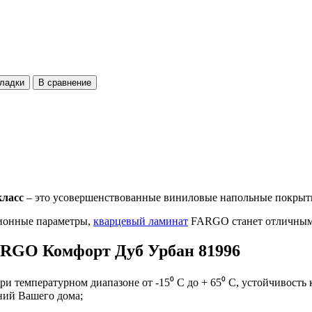
кладки
В сравнение
класс
– это усовершенствованные виниловые напольные покрыти
ционные параметры,
кварцевый ламинат
FARGO станет отличным в
ARGO Комфорт Дуб Урбан 81996
ературном диапазоне от -15⁰ С до + 65⁰ С, устойчивость к
ий Вашего дома;