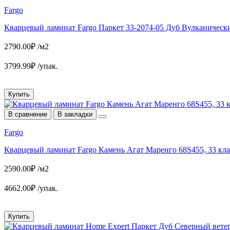
Fargo
Кварцевый ламинат Fargo Паркет 33-2074-05 Дуб Вулканический
2790.00₽ /м2
3799.99₽ /упак.
Купить
В сравнение
В закладки
Fargo
Кварцевый ламинат Fargo Камень Агат Маренго 68S455, 33 клас
2590.00₽ /м2
4662.00₽ /упак.
Купить