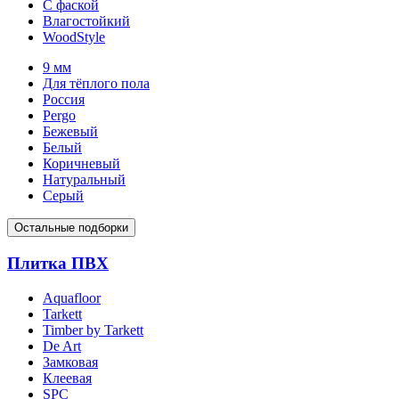
С фаской
Влагостойкий
WoodStyle
9 мм
Для тёплого пола
Россия
Pergo
Бежевый
Белый
Коричневый
Натуральный
Серый
Остальные подборки
Плитка ПВХ
Aquafloor
Tarkett
Timber by Tarkett
De Art
Замковая
Клеевая
SPC