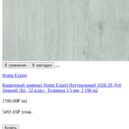
В сравнение
В закладки
Home Expert
Кварцевый ламинат Home Expert Натуральный 1028-29 Дуб
Зимний Лес, 32 класс, Толщина 3,5 мм, 2,196 м2
1590.00₽ /м2
3491.65₽ /упак.
Купить