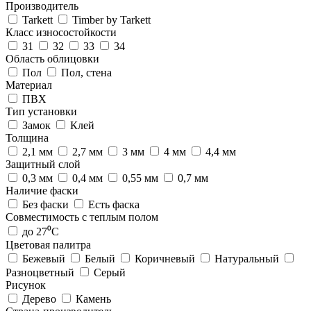
Производитель
Tarkett
Timber by Tarkett
Класс износостойкости
31
32
33
34
Область облицовки
Пол
Пол, стена
Материал
ПВХ
Тип установки
Замок
Клей
Толщина
2,1 мм
2,7 мм
3 мм
4 мм
4,4 мм
Защитный слой
0,3 мм
0,4 мм
0,55 мм
0,7 мм
Наличие фаски
Без фаски
Есть фаска
Совместимость с теплым полом
до 27⁰С
Цветовая палитра
Бежевый
Белый
Коричневый
Натуральный
Разноцветный
Серый
Рисунок
Дерево
Камень