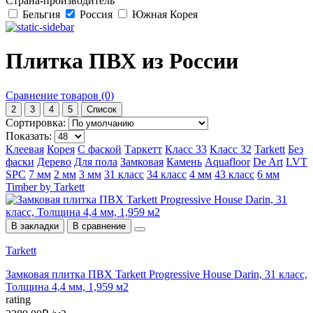
Страна-производитель
Бельгия
Россия
Южная Корея
Плитка ПВХ из России
Сравнение товаров (0)
2
3
4
5
Список
Сортировка:
Показать:
Клеевая
Корея
С фаской
Таркетт
Класс 33
Класс 32
Tarkett
Без
фаски
Дерево
Для пола
Замковая
Камень
Aquafloor
De Art
LVT
SPC
7 мм
2 мм
3 мм
31 класс
34 класс
4 мм
43 класс
6 мм
Timber by Tarkett
В закладки
В сравнение
Tarkett
Замковая плитка ПВХ Tarkett Progressive House Darin, 31 класс,
Толщина 4,4 мм, 1,959 м2
rating