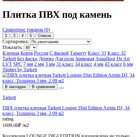
Плитка ПВХ под камень
Сравнение товаров (0)
2
3
4
5
Список
Сортировка:
Показать:
Клеевая
Корея
Россия
С фаской
Таркетт
Класс 33
Класс 32
Tarkett
Без фаски
Дерево
Для пола
Замковая
Aquafloor
De Art
LVT
SPC
7 мм
2 мм
3 мм
31 класс
34 класс
4 мм
43 класс
6 мм
Timber by Tarkett
В закладки
В сравнение
Tarkett
ПВХ плитка клеевая Tarkett Lounge Digi Edition Armin DJ, 34
класс, Толщина 3 мм, 2,09 м2
rating
1699.00₽ /м2
Коллекция LOUNGE DIGI EDITION вдохновлена не только