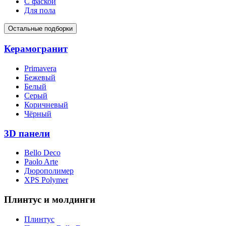
С фаской
Для пола
Остальные подборки
Керамогранит
Primavera
Бежевый
Белый
Серый
Коричневый
Чёрный
3D панели
Bello Deco
Paolo Arte
Дюрополимер
XPS Polymer
Плинтус и молдинги
Плинтус