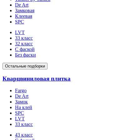
De Art
Замковая
Клеевая
SPC
LVT
33 класс
32 класс
С фаской
Без фаски
Остальные подборки
Кварцвиниловая плитка
Fargo
De Art
Замок
На клей
SPC
LVT
33 класс
43 класс