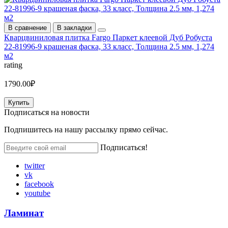
В сравнение
В закладки
Кварцвиниловая плитка Fargo Паркет клеевой Дуб Робуста
22-81996-9 крашеная фаска, 33 класс, Толщина 2.5 мм, 1,274
м2
rating
1790.00₽
Купить
Подписаться на
новости
Подпишитесь на нашу рассылку прямо сейчас.
Подписаться!
twitter
vk
facebook
youtube
Ламинат