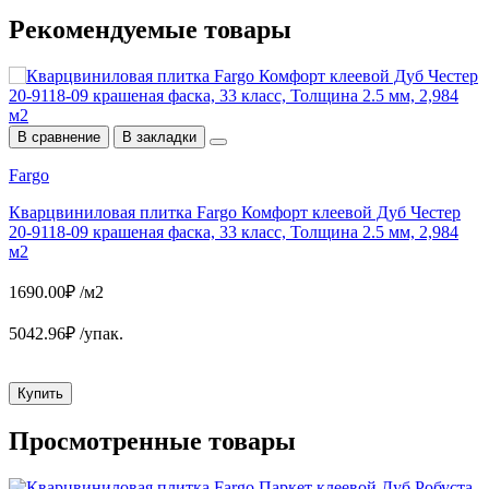
Рекомендуемые
товары
В сравнение
В закладки
D
Fargo
Кварцвиниловая плитка Fargo Комфорт клеевой Дуб Честер
2
20-9118-09 крашеная фаска, 33 класс, Толщина 2.5 мм, 2,984
м2
2
1690.00₽ /м2
6
5042.96₽ /упак.
Купить
Просмотренные
товары