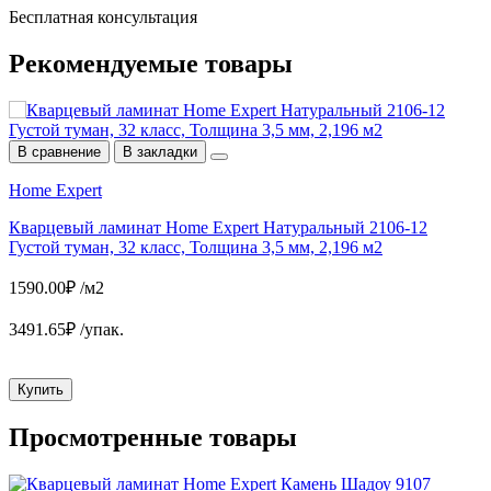
Бесплатная консультация
Рекомендуемые
товары
В сравнение
В закладки
Home Expert
A
Кварцевый ламинат Home Expert Натуральный 2106-12
К
Густой туман, 32 класс, Толщина 3,5 мм, 2,196 м2
Е
1590.00₽ /м2
2
3491.65₽ /упак.
6
Купить
Просмотренные
товары