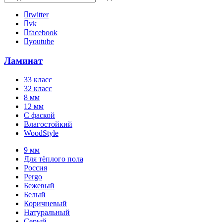
twitter
vk
facebook
youtube
Ламинат
33 класс
32 класс
8 мм
12 мм
С фаской
Влагостойкий
WoodStyle
9 мм
Для тёплого пола
Россия
Pergo
Бежевый
Белый
Коричневый
Натуральный
Серый