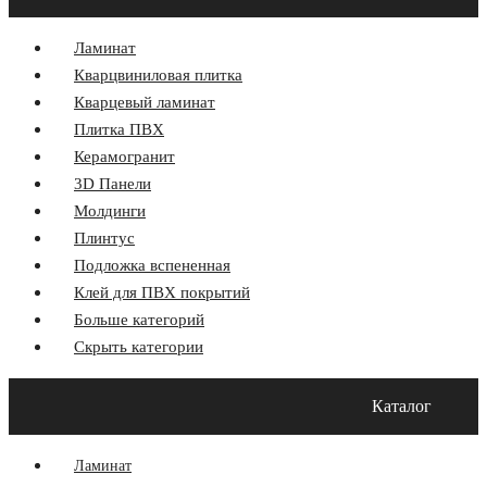
Ламинат
Кварцвиниловая плитка
Кварцевый ламинат
Плитка ПВХ
Керамогранит
3D Панели
Молдинги
Плинтус
Подложка вспененная
Клей для ПВХ покрытий
Больше категорий
Скрыть категории
Главная
Акции
О компании
Оплата и Доставка
Каталог
Программа лояльности
Контакты
Блог
Ламинат