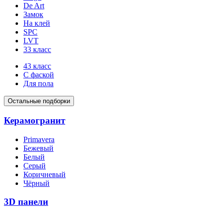
De Art
Замок
На клей
SPC
LVT
33 класс
43 класс
С фаской
Для пола
Остальные подборки
Керамогранит
Primavera
Бежевый
Белый
Серый
Коричневый
Чёрный
3D панели