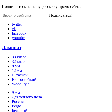
Подпишитесь на нашу рассылку прямо сейчас.
Подписаться!
twitter
vk
facebook
youtube
Ламинат
33 класс
32 класс
8 мм
12 мм
С фаской
Влагостойкий
WoodStyle
9 мм
Для тёплого пола
Россия
Pergo
Бежевый