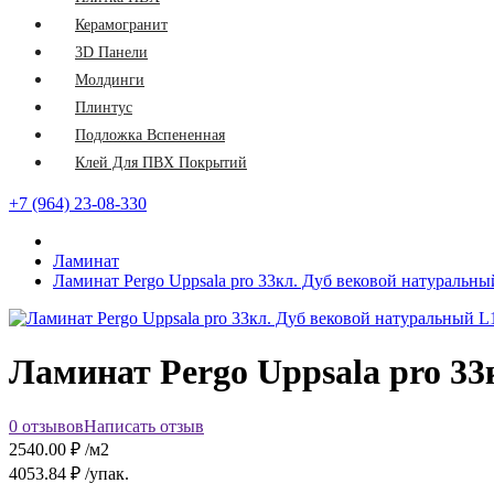
Керамогранит
3D Панели
Молдинги
Плинтус
Подложка Вспененная
Клей Для ПВХ Покрытий
+7 (964) 23-08-330
Ламинат
Ламинат Pergo Uppsala pro 33кл. Дуб вековой натуральн
Ламинат Pergo Uppsala pro 33
0 отзывов
Написать отзыв
2540.00
₽ /м2
4053.84
₽ /упак.